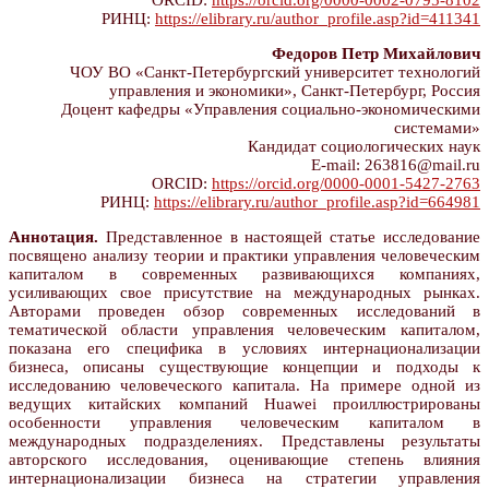
ORCID:
https://orcid.org/0000-0002-0795-8102
РИНЦ:
https://elibrary.ru/author_profile.asp?id=411341
Федоров Петр Михайлович
ЧОУ ВО «Санкт-Петербургский университет технологий
управления и экономики», Санкт-Петербург, Россия
Доцент кафедры «Управления социально-экономическими
системами»
Кандидат социологических наук
E-mail: 263816@mail.ru
ORCID:
https://orcid.org/0000-0001-5427-2763
РИНЦ:
https://elibrary.ru/author_profile.asp?id=664981
Аннотация.
Представленное в настоящей статье исследование
посвящено анализу теории и практики управления человеческим
капиталом в современных развивающихся компаниях,
усиливающих свое присутствие на международных рынках.
Авторами проведен обзор современных исследований в
тематической области управления человеческим капиталом,
показана его специфика в условиях интернационализации
бизнеса, описаны существующие концепции и подходы к
исследованию человеческого капитала. На примере одной из
ведущих китайских компаний Huawei проиллюстрированы
особенности управления человеческим капиталом в
международных подразделениях. Представлены результаты
авторского исследования, оценивающие степень влияния
интернационализации бизнеса на стратегии управления