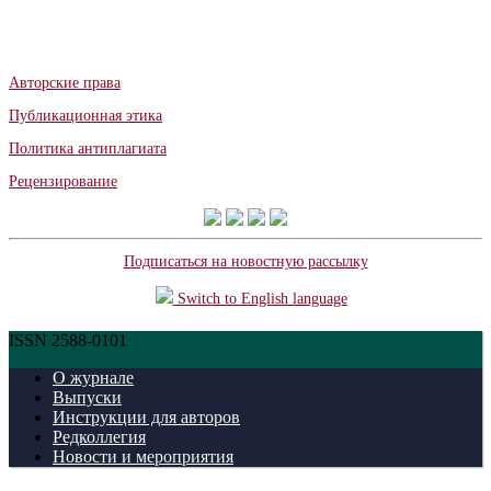
Авторские права
Публикационная этика
Политика антиплагиата
Рецензирование
Подписаться на новостную рассылку
Switch to English language
ISSN 2588-0101
О журнале
Выпуски
Инструкции для авторов
Редколлегия
Новости и мероприятия