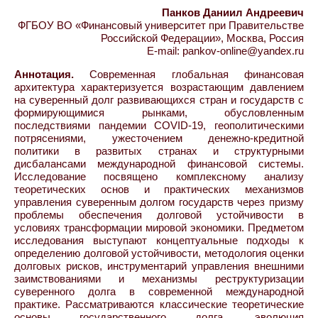
Панков Даниил Андреевич
ФГБОУ ВО «Финансовый университет при Правительстве
Российской Федерации», Москва, Россия
E-mail: pankov-online@yandex.ru
Аннотация.
Современная глобальная финансовая
архитектура характеризуется возрастающим давлением
на суверенный долг развивающихся стран и государств с
формирующимися рынками, обусловленным
последствиями пандемии COVID-19, геополитическими
потрясениями, ужесточением денежно-кредитной
политики в развитых странах и структурными
дисбалансами международной финансовой системы.
Исследование посвящено комплексному анализу
теоретических основ и практических механизмов
управления суверенным долгом государств через призму
проблемы обеспечения долговой устойчивости в
условиях трансформации мировой экономики. Предметом
исследования выступают концептуальные подходы к
определению долговой устойчивости, методология оценки
долговых рисков, инструментарий управления внешними
заимствованиями и механизмы реструктуризации
суверенного долга в современной международной
практике. Рассматриваются классические теоретические
основы государственного долга, эволюция