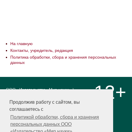
На главную
Контакты, учредитель, редакция
Политика обработки, сбора и хранения персональных
данных
12+
ООО «Издательство «Мир науки» \
«Publishing company «World of science»,
LLC Материалы, размещенные на сайте,
Продолжив работу с сайтом, вы
охраняются Законом о защите авторских
соглашаетесь с
прав. Публикация любых материалов
этого сайта запрещена без
Политикой обработки, сбора и хранения
предварительного согласования с
персональных данных ООО
издательством. Авторские права на
«Издательство «Мир науки»