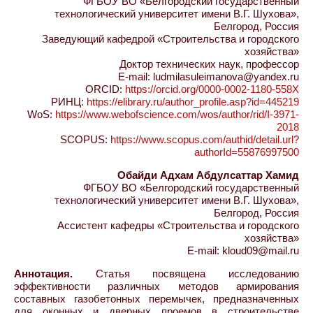
ФГБОУ ВО «Белгородский государственный
технологический университет имени В.Г. Шухова»,
Белгород, Россия
Заведующий кафедрой «Строительства и городского
хозяйства»
Доктор технических наук, профессор
E-mail: ludmilasuleimanova@yandex.ru
ORCID:
https://orcid.org/0000-0002-1180-558X
РИНЦ:
https://elibrary.ru/author_profile.asp?id=445219
WoS:
https://www.webofscience.com/wos/author/rid/I-3971-
2018
SCOPUS:
https://www.scopus.com/authid/detail.url?
authorId=55876997500
Обайди Адхам Абдулсаттар Хамид
ФГБОУ ВО «Белгородский государственный
технологический университет имени В.Г. Шухова»,
Белгород, Россия
Ассистент кафедры «Строительства и городского
хозяйства»
E-mail: kloud09@mail.ru
Аннотация.
Статья посвящена исследованию
эффективности различных методов армирования
составных газобетонных перемычек, предназначенных
для оконных и дверных проемов в строительстве