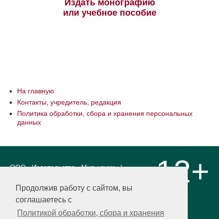
Издать монографию
или учебное пособие
На главную
Контакты, учредитель, редакция
Политика обработки, сбора и хранения персональных
данных
12+
ООО «Издательство «Мир науки» \
«Publishing company «World of science»,
LLC Материалы, размещенные на сайте,
Продолжив работу с сайтом, вы
охраняются Законом о защите авторских
соглашаетесь с
прав. Публикация любых материалов
этого сайта запрещена без
Политикой обработки, сбора и хранения