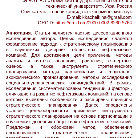
ФГБОУ ВО «Уфимский государственный нефтяной
технический университет», Уфа, Россия
Соискатель степени кандидата экономических наук
E-mail: kkachalkina@gmail.com
ORCID:
https://orcid.org/0000-0002-8280-9764
Аннотация.
Статья является частью диссертационного
исследования автора. Целью исследования является
формирование подхода к стратегическому планированию
в наукоемких дочерних обществах нефтегазовых
компаний. Для достижения цели применены методы
анализа и синтеза, аналогии, сравнения, экспертных
оценок, а также инструменты стратегического
планирования, методы партисипации и социально-
экономического прогнозирования, методы исследования
социально-управленческих взаимодействий. В рамках
исследования систематизированы тенденции и факторы,
влияющие на развитие нефтегазовых компаний, на основе
которых выявлены особенности и расширены принципы
стратегического планирования. Далее определены
условия целесообразности применения инструментов
стратегического планирования на основе партисипации в
наукоемких дочерних обществах нефтегазовых компаний.
Предложен и обоснован метод обеспечения
согласованного стратегического планирования,