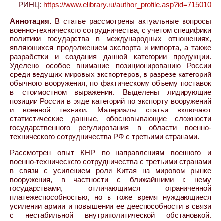
РИНЦ:
https://www.elibrary.ru/author_profile.asp?id=715010
Аннотация.
В статье рассмотрены актуальные вопросы
военно-технического сотрудничества, с учетом специфики
политики государства в международных отношениях,
являющихся продолжением экспорта и импорта, а также
разработки и создания данной категории продукции.
Уделено особое внимание позиционированию России
среди ведущих мировых экспортеров, в разрезе категорий
обычного вооружения, по фактическому объему поставок
в стоимостном выражении. Выделены лидирующие
позиции России в ряде категорий по экспорту вооружений
и военной техники. Материалы статьи включают
статистические данные, обосновывающие сложности
государственного регулирования в области военно-
технического сотрудничества РФ с третьими странами.
Рассмотрен опыт КНР по направлениям военного и
военно-технического сотрудничества с третьими странами
в связи с усилением роли Китая на мировом рынке
вооружения, в частности с ближайшими к нему
государствами, отличающимся ограниченной
платежеспособностью, но в тоже время нуждающиеся
усилении армии и повышении ее дееспособности в связи
с нестабильной внутриполитической обстановкой.