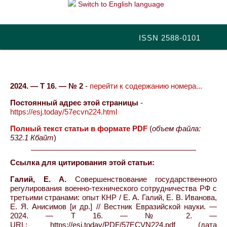
Switch to English language
ISSN 2588-0101
2024. — Т 16. — № 2
-
перейти к содержанию номера...
Постоянный адрес этой страницы
-
https://esj.today/57ecvn224.html
Полный текст статьи в формате PDF
(
объем файла:
532.1 Кбайт
)
Ссылка для цитирования этой статьи:
Галий, Е. А.
Совершенствование государственного
регулирования военно-технического сотрудничества РФ с
третьими странами: опыт КНР / Е. А. Галий, Е. В. Иванова,
Е. Я. Анисимов [и др.] // Вестник Евразийской науки. —
2024. — Т 16. — № 2. —
URL: https://esj.today/PDF/57ECVN224.pdf (дата