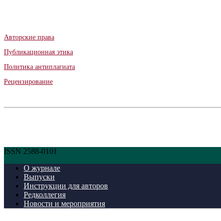
Авторские права
Публикационная этика
Политика антиплагиата
Рецензирование
ISSN 2588-0101
О журнале
Выпуски
Инструкции для авторов
Редколлегия
Новости и мероприятия