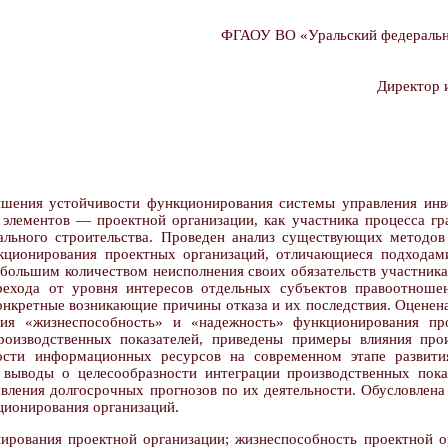
ФГАОУ ВО «Уральский федеральны
Директор 
шения устойчивости функционирования системы управления инве
элементов — проектной организации, как участника процесса гр
тального строительства. Проведен анализ существующих методов
ционирования проектных организаций, отличающиеся подходами,
 большим количеством неисполнения своих обязательств участникам
рехода от уровня интересов отдельных субъектов правоотношен
нкретные возникающие причины отказа и их последствия. Оценена 
ятия «жизнеспособность» и «надежность» функционирования п
роизводственных показателей, приведены примеры влияния прои
ости информационных ресурсов на современном этапе развити
ыводы о целесообразности интеграции производственных пока
вления долгосрочных прогнозов по их деятельности. Обусловлена
ционирования организаций.
ирования проектной организации; жизнеспособность проектной о