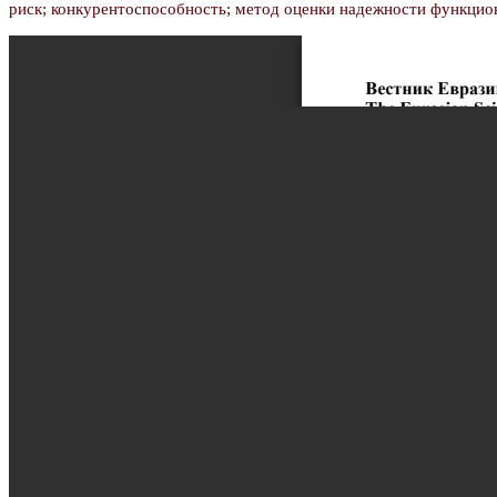
риск; конкурентоспособность; метод оценки надежности функцио