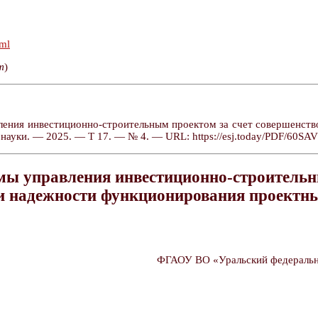
tml
т
)
ления инвестиционно-строительным проектом за счет совершенств
 науки. — 2025. — Т 17. — № 4. — URL: https://esj.today/PDF/60SA
мы управления инвестиционно-строительн
и надежности функционирования проектн
ФГАОУ ВО «Уральский федеральны