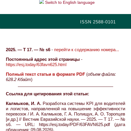
Switch to English language
ISSN 2588-0101
2025. — Т 17. — № s6
-
перейти к содержанию номера...
Постоянный адрес этой страницы
-
https://esj.today/63favn625.html
Полный текст статьи в формате PDF
(
объем файла:
628.2 Кбайт
)
Ссылка для цитирования этой статьи:
Калмыков, И. А.
Разработка системы KPI для водителей
и логистов, направленной на повышение эффективности
перевозок / И. А. Калмыков, Г. А. Полищук, А. О. Торопцев
[и др.] // Вестник Евразийской науки. — 2025. — Т 17. — №
s6. — URL: https://esj.today/PDF/63FAVN625.pdf (дата
обращения: 09.08.2026).