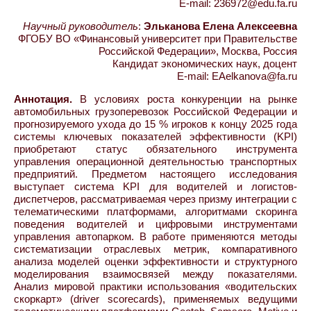
E-mail: 236972@edu.fa.ru
Научный руководитель
:
Эльканова Елена Алексеевна
ФГОБУ ВО «Финансовый университет при Правительстве
Российской Федерации», Москва, Россия
Кандидат экономических наук, доцент
E-mail: EAelkanova@fa.ru
Аннотация.
В условиях роста конкуренции на рынке
автомобильных грузоперевозок Российской Федерации и
прогнозируемого ухода до 15 % игроков к концу 2025 года
системы ключевых показателей эффективности (KPI)
приобретают статус обязательного инструмента
управления операционной деятельностью транспортных
предприятий. Предметом настоящего исследования
выступает система KPI для водителей и логистов-
диспетчеров, рассматриваемая через призму интеграции с
телематическими платформами, алгоритмами скоринга
поведения водителей и цифровыми инструментами
управления автопарком. В работе применяются методы
систематизации отраслевых метрик, компаративного
анализа моделей оценки эффективности и структурного
моделирования взаимосвязей между показателями.
Анализ мировой практики использования «водительских
скоркарт» (driver scorecards), применяемых ведущими