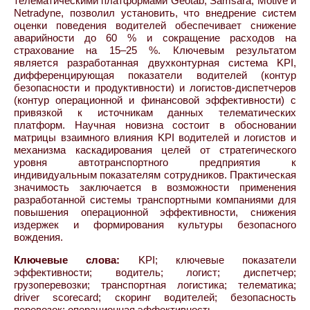
телематическими платформами Geotab, Samsara, Motive и
Netradyne, позволил установить, что внедрение систем
оценки поведения водителей обеспечивает снижение
аварийности до 60 % и сокращение расходов на
страхование на 15–25 %. Ключевым результатом
является разработанная двухконтурная система KPI,
дифференцирующая показатели водителей (контур
безопасности и продуктивности) и логистов-диспетчеров
(контур операционной и финансовой эффективности) с
привязкой к источникам данных телематических
платформ. Научная новизна состоит в обосновании
матрицы взаимного влияния KPI водителей и логистов и
механизма каскадирования целей от стратегического
уровня автотранспортного предприятия к
индивидуальным показателям сотрудников. Практическая
значимость заключается в возможности применения
разработанной системы транспортными компаниями для
повышения операционной эффективности, снижения
издержек и формирования культуры безопасного
вождения.
Ключевые слова:
KPI; ключевые показатели
эффективности; водитель; логист; диспетчер;
грузоперевозки; транспортная логистика; телематика;
driver scorecard; скоринг водителей; безопасность
перевозок; операционная эффективность