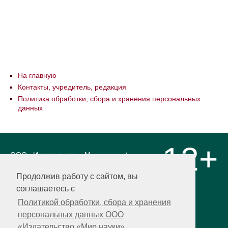
На главную
Контакты, учредитель, редакция
Политика обработки, сбора и хранения персональных
данных
12+
ООО «Издательство «Мир науки» \
«Publishing company «World of science»,
LLC Материалы, размещенные на сайте,
Продолжив работу с сайтом, вы
охраняются Законом о защите авторских
соглашаетесь с
прав. Публикация любых материалов
этого сайта запрещена без
Политикой обработки, сбора и хранения
предварительного согласования с
персональных данных ООО
издательством. Авторские права на
«Издательство «Мир науки»