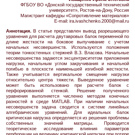
ФГБОУ ВО «Донской государственный технический
университет», Ростов-на-Дону, Россия
Магистрант кафедры «Сопротивление материалов»
E-mail: ira.ivashchenko.2000@mail.ru
Аннотация.
В статье представлен вывод разрешающего
уравнения для расчета двутавровых балок переменной по
длине жесткости на боковое выпучивание с учетом
начальных несовершенств. Используются положения
теории тонкостенных стержней В.З. Власова. Начальные
несовершенства задаются эксцентриситетом приложения
нагрузки, начальным углом закручивания и начальной
погибью в плоскости наименьшей изгибной жесткости.
Также учитывается вертикальное смещение нагрузки
относительно центра тяжести. Выведенное уравнение
может быть использовано при расчете балок с
перфорированной стенкой. Решение полученного
уравнения выполняется численно методом конечных
разностей в среде MATLAB. При наличии начальных
несовершенств задача сводится к системе линейных
алгебраических уравнений. Для идеальных балок
критическая нагрузка определяется из решения проблемы
собственных значений матрицы. Проводится
теоретическое исследование влияния параметров
перфорации на величину критической нагрузки при потере