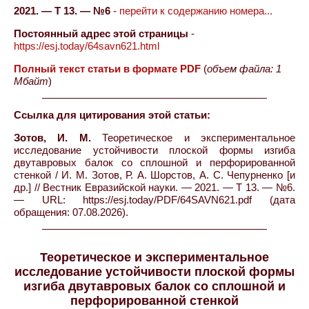
2021. — Т 13. — №6
-
перейти к содержанию номера...
Постоянный адрес этой страницы
-
https://esj.today/64savn621.html
Полный текст статьи в формате PDF
(
объем файла: 1
Мбайт
)
Ссылка для цитирования этой статьи:
Зотов, И. М.
Теоретическое и экспериментальное
исследование устойчивости плоской формы изгиба
двутавровых балок со сплошной и перфорированной
стенкой / И. М. Зотов, Р. А. Шорстов, А. С. Чепурненко [и
др.] // Вестник Евразийской науки. — 2021. — Т 13. — №6.
— URL: https://esj.today/PDF/64SAVN621.pdf (дата
обращения: 07.08.2026).
Теоретическое и экспериментальное
исследование устойчивости плоской формы
изгиба двутавровых балок со сплошной и
перфорированной стенкой