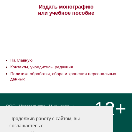
Издать монографию
или учебное пособие
На главную
Контакты, учредитель, редакция
Политика обработки, сбора и хранения персональных
данных
12+
ООО «Издательство «Мир науки» \
«Publishing company «World of science»,
LLC Материалы, размещенные на сайте,
Продолжив работу с сайтом, вы
охраняются Законом о защите авторских
соглашаетесь с
прав. Публикация любых материалов