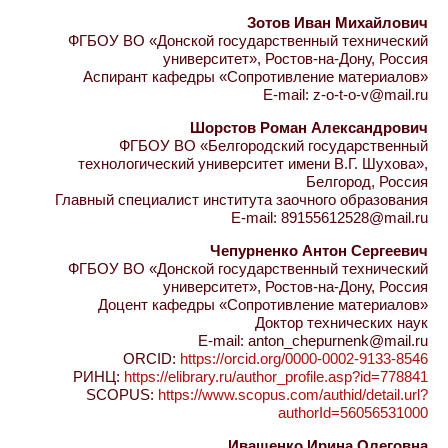
Зотов Иван Михайлович
ФГБОУ ВО «Донской государственный технический
университет», Ростов-на-Дону, Россия
Аспирант кафедры «Сопротивление материалов»
E-mail: z-o-t-o-v@mail.ru
Шорстов Роман Александрович
ФГБОУ ВО «Белгородский государственный
технологический университет имени В.Г. Шухова»,
Белгород, Россия
Главный специалист института заочного образования
E-mail: 89155612528@mail.ru
Чепурненко Антон Сергеевич
ФГБОУ ВО «Донской государственный технический
университет», Ростов-на-Дону, Россия
Доцент кафедры «Сопротивление материалов»
Доктор технических наук
E-mail: anton_chepurnenk@mail.ru
ORCID:
https://orcid.org/0000-0002-9133-8546
РИНЦ:
https://elibrary.ru/author_profile.asp?id=778841
SCOPUS:
https://www.scopus.com/authid/detail.url?
authorId=56056531000
Иващенко Ирина Олеговна