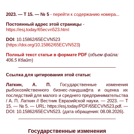
2023. — Т 15. — № 5
-
перейти к содержанию номера...
Постоянный адрес этой страницы
-
https://esj.today/65ecvn523.html
DOI
: 10.15862/65ECVN523
(
https://doi.org/10.15862/65ECVN523
)
Полный текст статьи в формате PDF
(
объем файла:
406.5 Кбайт
)
Ссылка для цитирования этой статьи:
Латкин, А. П.
Государственные изменения
рыбохозяйственного бизнес-ландшафта и оценка их
последствий для малого и среднего предпринимательства
/ А. П. Латкин // Вестник Евразийской науки. — 2023. — Т
15. — № 5. — URL: https://esj.today/PDF/65ECVN523.pdf. —
DOI: 10.15862/65ECVN523. (дата обращения: 08.08.2026).
Государственные изменения