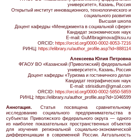
университет», Казань, Россия
Открытый институт инновационного, технологического и
социального развития
Высшая школа
Доцент кафедры «Менеджмента в социальной сфере»
Кандидат экономических наук
E-mail: GuMIbragimova@ksu.ru
ORCID:
https://orcid.org/0000-0002-8053-7216
РИНЦ:
https://elibrary.ru/author_profile.asp?id=888114
Алексеева Юлия Петровна
ФГАОУ ВО «Казанский (Приволжский) федеральный
университет», Казань, Россия
Доцент кафедры «Туризма и гостиничного дела»
Кандидат географических наук
E-mail: stirisidium@gmail.com
ORCID:
https://orcid.org/0000-0002-5850-5859
РИНЦ: https://elibrary.ru/author_profile.asp?id=1046599
Аннотация.
Статья посвящена сравнительному
исследованию социального предпринимательства в
субъектах Приволжского федерального округа — одного
из наиболее показательных пространственных объектов
для изучения региональной социально-экономической
дифференциации в современной России. Актуальность