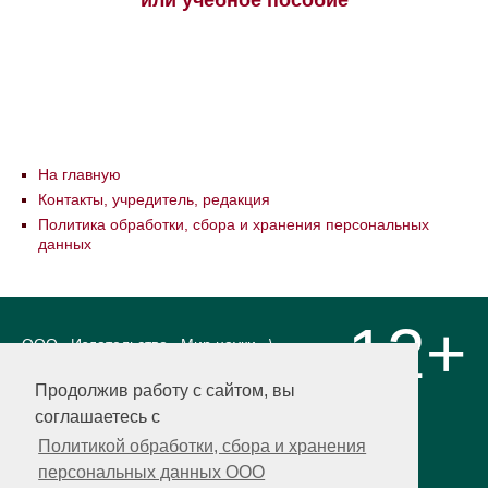
или учебное пособие
На главную
Контакты, учредитель, редакция
Политика обработки, сбора и хранения персональных
данных
12+
ООО «Издательство «Мир науки» \
«Publishing company «World of science»,
LLC Материалы, размещенные на сайте,
Продолжив работу с сайтом, вы
охраняются Законом о защите авторских
соглашаетесь с
прав. Публикация любых материалов
этого сайта запрещена без
Политикой обработки, сбора и хранения
предварительного согласования с
персональных данных ООО
издательством. Авторские права на