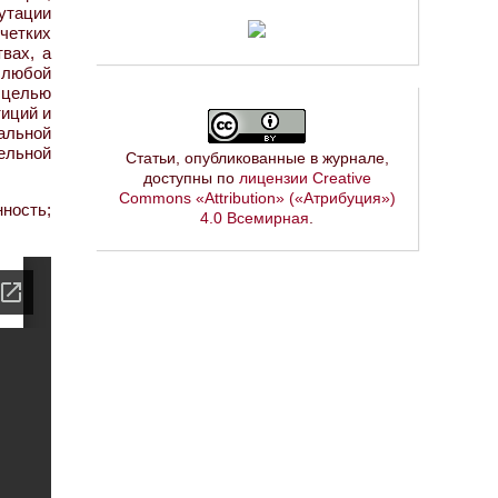
утации
четких
вах, а
в любой
 целью
тиций и
альной
ельной
Статьи, опубликованные в журнале,
доступны по
лицензии Creative
Commons «Attribution» («Атрибуция»)
ность;
4.0 Всемирная
.