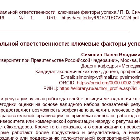
альной ответственности: ключевые факторы успеха / П. В. Сим
. — № 1. — URL: https://esj.today/PDF/71ECVN124.pdf
альной ответственности: ключевые факторы усп
Симонин Павел Владим
ерситет при Правительстве Российской Федерации», Москва, 
Доцент кафедры «Менедж
Кандидат экономических наук, доцент, профес
E-mail: simoninp-v@mail.ru; pvsimoni
ORCID:
https://orcid.org/0000-0002-19
РИНЦ:
https://elibrary.ru/author_profile.asp?i
и репутации вузов и работодателей с позиции методологии кл
етодики оценки на основе валидного набора показателей репу
 предоставляет возможность эффективно выявлять ключевые ф
бразовательной организации и привлекательности работодат
ниверситета или коммерческой организации наряду с репутацие
тейкхолдеров. Кроме того, показано, что организации с прево
торые работают более продуктивно и результативно, а име
созданию или поддержанию положительной корпоративной репу