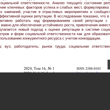
оциальной ответственности. Анализ текущего состояния реп
ение ключевых факторов успеха и слабых мест, формулировка 
ых кампаний, участие в отраслевых мероприятиях и сообщест
ффективной оценки репутации. В исследовании показано, что 
 активно работать над формированием своей репутации с
 важно для обеспечения устойчивого роста, привлечения инвес
длагается новый подход к оценке репутации в системе соци
етров и форм социальной ответственности как для образоват
спользованию конкурентного ресурса с учетом конкордации.
 вуз; работодатель; рынок труда; социальная ответствен