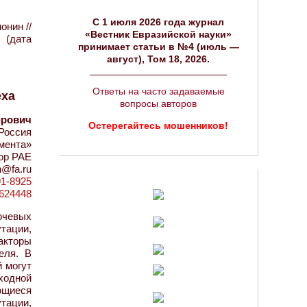
C 1 июля 2026 года журнал
онин //
«Вестник Евразийской науки»
 (дата
принимает статьи в №4 (июль —
август), Том 18, 2026.
Ответы на часто задаваемые
еха
вопросы авторов
ирович
Остерегайтесь мошенников!
Россия
мента»
сор РАЕ
n@fa.ru
91-8925
d=624448
ючевых
тации,
акторы
еля. В
й могут
сходной
ющиеся
тации,