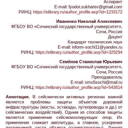
Аспирант
E-mail: fyodor.sukharev@gmail.com
РИНЦ:
https://elibrary.ru/author_profile.asp?id=1233172
Иваненко Николай Алексеевич
ФГБОУ ВО «Сочинский государственный университет»,
Сочи, Россия
Доцент
Кандидат технических наук
E-mail: inform-sochi11@yandex.ru
РИНЦ:
https://elibrary.ru/author_profile.asp?id=329294
Семёнов Станислав Юрьевич
ФГБОУ ВО «Сочинский государственный университет»,
Сочи, Россия
Преподаватель
E-mail: smu5sochi@mail.ru
РИНЦ:
https://elibrary.ru/author_profile.asp?id=543614
Аннотация.
В сейсмически активных регионах важной
является проблемы защиты объектов дорожной
инфраструктуры (мосты, эстакады, путепроводы и др.) от
сейсмических воздействий). Одним из способов защиты
является применение сейсмоизолирующих опор. Их
применение снижает амплитуды, а главное, ускорения
изолируемой части объекта (суперструктуры). Данная