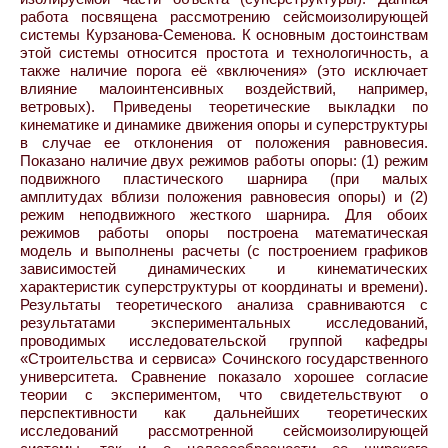
работа посвящена рассмотрению сейсмоизолирующей
системы Курзанова-Семенова. К основным достоинствам
этой системы относится простота и технологичность, а
также наличие порога её «включения» (это исключает
влияние малоинтенсивных воздействий, например,
ветровых). Приведены теоретические выкладки по
кинематике и динамике движения опоры и суперструктуры
в случае ее отклонения от положения равновесия.
Показано наличие двух режимов работы опоры: (1) режим
подвижного пластического шарнира (при малых
амплитудах вблизи положения равновесия опоры) и (2)
режим неподвижного жесткого шарнира. Для обоих
режимов работы опоры построена математическая
модель и выполнены расчеты (с построением графиков
зависимостей динамических и кинематических
характеристик суперструктуры от координаты и времени).
Результаты теоретического анализа сравниваются с
результатами экспериментальных исследований,
проводимых исследовательской группой кафедры
«Строительства и сервиса» Сочинского государственного
университета. Сравнение показало хорошее согласие
теории с экспериментом, что свидетельствуют о
перспективности как дальнейших теоретических
исследований рассмотренной сейсмоизолирующей