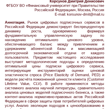
Корсунов Дмитрий Денисович
ФГБОУ ВО «Финансовый университет при Правительстве
Российской Федерации», Москва, Россия
E-mail: korsunov-dmit@mail.ru
Аннотация.
Рынок цифровых подписочных сервисов в
Российской Федерации демонстрирует беспрецедентную
динамику роста, одновременно формируя
фундаментальную управленческую задачу по
нахождению оптимального ценового уровня,
обеспечивающего баланс между привлечением и
удержанием абонентской базы и максимизацией
долгосрочной экономической отдачи от каждого
пользователя. Предметом настоящего исследования
выступают методологические подходы к определению
оптимальной цены подписки цифрового сервиса,
интегрирующие инструментарий оценки ценовой
эластичности спроса (Price Elasticity of Demand, PED) и
модели расчёта пожизненной ценности клиента (Customer
Lifetime Value, CLV). В работе применяются методы
системного анализа научной литературы, сравнительного
анализа ценовых моделей подписочного бизнеса, а также
контент-анализа нормативно-правовых актов Российской
Федерации в сфере защиты прав потребителей цифровых
услуг. Анализ эволюции подходов к ценообразованию в