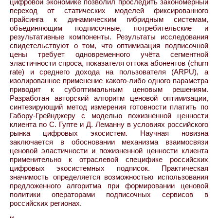
цифровой экономике позволил проследить закономерный
переход от статических моделей фиксированного
прайсинга к динамическим гибридным системам,
объединяющим подписочные, потребительские и
результативные компоненты. Результаты исследования
свидетельствуют о том, что оптимизация подписочной
цены требует одновременного учёта сегментной
эластичности спроса, показателя оттока абонентов (churn
rate) и среднего дохода на пользователя (ARPU), а
изолированное применение какого-либо одного параметра
приводит к субоптимальным ценовым решениям.
Разработан авторский алгоритм ценовой оптимизации,
синтезирующий метод измерения готовности платить по
Габору-Грейнджеру с моделью пожизненной ценности
клиента по С. Гупте и Д. Леманну в условиях российского
рынка цифровых экосистем. Научная новизна
заключается в обосновании механизма взаимосвязи
ценовой эластичности и пожизненной ценности клиента
применительно к отраслевой специфике российских
цифровых экосистемных подписок. Практическая
значимость определяется возможностью использования
предложенного алгоритма при формировании ценовой
политики операторами подписочных сервисов в
российских регионах.