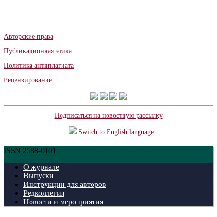
Авторские права
Публикационная этика
Политика антиплагиата
Рецензирование
Подписаться на новостную рассылку
Switch to English language
ISSN 2588-0101
О журнале
Выпуски
Инструкции для авторов
Редколлегия
Новости и мероприятия