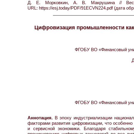
Д. Е. Морковкин, А. В. Макрушина // 
URL: https://esj.today/PDF/91ECVN224.pdf (дата обр
Цифровизация промышленности как 
ФГОБУ ВО «Финансовый унив
Д
ФГОБУ ВО «Финансовый унив
Аннотация.
В эпоху индустриализации национа
факторами развития цифровизации, что особенно
и сервисной экономики. Благодаря стабильно
проникновению цифровых технологий во все вид