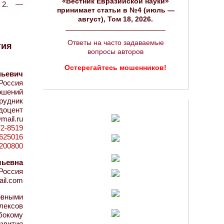
«Вестник Евразийской науки»
 2. —
принимает статьи в №4 (июль —
август), Том 18, 2026.
Ответы на часто задаваемые
тия
вопросы авторов
Остерегайтесь мошенников!
ньевич
Россия
ошений
рудник
 доцент
mail.ru
72-8519
d=625016
4200800
льевна
Россия
ail.com
овными
лексов
бокому
звития