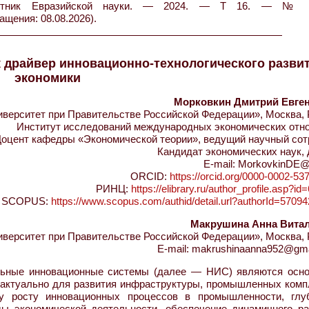
Вестник Евразийской науки. — 2024. — Т 16. — №
ащения: 08.08.2026).
драйвер инновационно-технологического разви
экономики
Морковкин Дмитрий Евге
ерситет при Правительстве Российской Федерации», Москва, 
Институт исследований международных экономических отн
оцент кафедры «Экономической теории», ведущий научный сот
Кандидат экономических наук,
E-mail: MorkovkinDE@
ORCID:
https://orcid.org/0000-0002-53
РИНЦ:
https://elibrary.ru/author_profile.asp?i
SCOPUS:
https://www.scopus.com/authid/detail.url?authorId=5709
Макрушина Анна Вита
ерситет при Правительстве Российской Федерации», Москва, 
E-mail: makrushinaanna952@gm
льные инновационные системы (далее — НИС) являются осн
 актуально для развития инфраструктуры, промышленных комп
му росту инновационных процессов в промышленности, глу
ы экономической деятельности, обеспечение динамичного ра