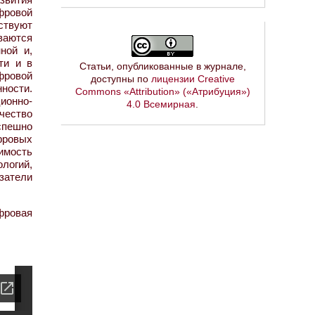
фровой
ствуют
ваются
ной и,
ти и в
Статьи, опубликованные в журнале,
фровой
доступны по
лицензии Creative
ости.
Commons «Attribution» («Атрибуция»)
ионно-
4.0 Всемирная
.
чество
спешно
фровых
имость
логий,
затели
фровая