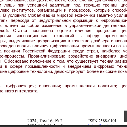
ым лишь при успешной адаптации под текущие тренды ци
екс институтов, организаций и процессов, которые способ
. В условиях глобализации мировой экономики заметно усили
тапы перехода от индустриальной формации к информацион
с влечет за собой изменения в управленческой деятельнос
микой. Статья посвящена оценке влияния процессов ци
рения инновационных технологий в сферу промышленн
ры, выделяющие цифровизацию в качестве драйвера инновац
 проведен анализ влияния цифровизации промышленности на ка
а позиция Российской Федерации среди стран, наиболее у
ес-процессы. Проанализировано воздействие внедрения ци
ы. Обосновано положение о том, что существует тесная завис
ти в сфере промышленности и внедрением цифровых техно
вшие цифровые технологии, демонстрируют более высокие пока
; цифровизация; инновации; промышленная политика; ци
венного интеллекта