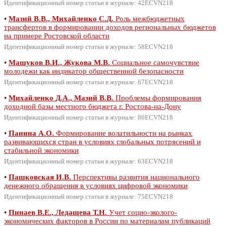
Идентификационный номер статьи в журнале: 42ECVN218
•
Мазий В.В., Михайленко С.Д.
Роль межбюджетных
трансфертов в формировании доходов региональных бюджетов
на примере Ростовской области
Идентификационный номер статьи в журнале: 58ECVN218
•
Машуков В.И., Жукова М.В.
Социальное самочувствие
молодежи как индикатор общественной безопасности
Идентификационный номер статьи в журнале: 67ECVN218
•
Михайленко Д.А., Мазий В.В.
Проблемы формирования
доходной базы местного бюджета г. Ростова-на-Дону
Идентификационный номер статьи в журнале: 80ECVN218
•
Панина А.О.
Формирование волатильности на рынках
развивающихся стран в условиях глобальных потрясений и
стабильной экономики
Идентификационный номер статьи в журнале: 63ECVN218
•
Пашковская И.В.
Перспективы развития национального
денежного обращения в условиях цифровой экономики
Идентификационный номер статьи в журнале: 75ECVN218
•
Пинаев В.Е., Ледащева Т.Н.
Учет социо-эколого-
экономических факторов в России по материалам публикаций