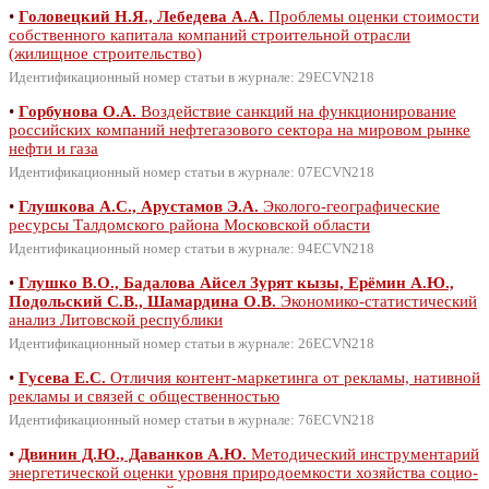
•
Головецкий Н.Я., Лебедева А.А.
Проблемы оценки стоимости
собственного капитала компаний строительной отрасли
(жилищное строительство)
Идентификационный номер статьи в журнале: 29ECVN218
•
Горбунова О.А.
Воздействие санкций на функционирование
российских компаний нефтегазового сектора на мировом рынке
нефти и газа
Идентификационный номер статьи в журнале: 07ECVN218
•
Глушкова А.С., Арустамов Э.А.
Эколого-географические
ресурсы Талдомского района Московской области
Идентификационный номер статьи в журнале: 94ECVN218
•
Глушко В.О., Бадалова Айсел Зурят кызы, Ерёмин А.Ю.,
Подольский С.В., Шамардина О.В.
Экономико-статистический
анализ Литовской республики
Идентификационный номер статьи в журнале: 26ECVN218
•
Гусева Е.С.
Отличия контент-маркетинга от рекламы, нативной
рекламы и связей с общественностью
Идентификационный номер статьи в журнале: 76ECVN218
•
Двинин Д.Ю., Даванков А.Ю.
Методический инструментарий
энергетической оценки уровня природоемкости хозяйства социо-