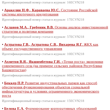
Идентификационный номер статьи в журнале: 16ECVN218
•
Аракелян Н.Ф., Караваева Ю.С.
Состояние Российской
системы ипотечного кредитования
Идентификационный номер статьи в журнале: 17ECVN218
•
Асланов М.А., Гребеник В.В.
Основы анализа инвестиционной
стратегии и политики компании
Идентификационный номер статьи в журнале: 57ECVN218
•
Астратова Г.В., Астратова С.В., Вихарева Я.Г.
ЖКХ как
объект государственного управления
Идентификационный номер статьи в журнале: 10ECVN218
•
Ахметов В.Я., Якшимбетова Г.И.
«Точки роста» экономики
современного села (на примере сельских районов Республики
Башкортостан)
Идентификационный номер статьи в журнале: 66ECVN218
•
Беккер П.Р.
Развитие индустриальных парков как способ
обеспечения функционирования объектов социальной
инфраструктуры в условиях ограниченного экономического
роста
Идентификационный номер статьи в журнале: 15ECVN218
•
Белова Е.А.
Формирование корпоративных образований