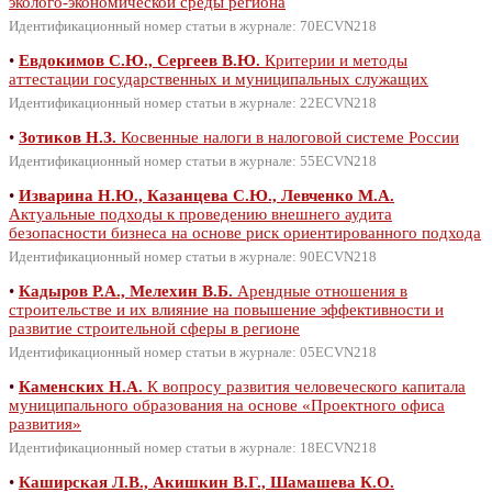
эколого-экономической среды региона
Идентификационный номер статьи в журнале: 70ECVN218
•
Евдокимов С.Ю., Сергеев В.Ю.
Критерии и методы
аттестации государственных и муниципальных служащих
Идентификационный номер статьи в журнале: 22ECVN218
•
Зотиков Н.З.
Косвенные налоги в налоговой системе России
Идентификационный номер статьи в журнале: 55ECVN218
•
Изварина Н.Ю., Казанцева С.Ю., Левченко М.А.
Актуальные подходы к проведению внешнего аудита
безопасности бизнеса на основе риск ориентированного подхода
Идентификационный номер статьи в журнале: 90ECVN218
•
Кадыров Р.А., Мелехин В.Б.
Арендные отношения в
строительстве и их влияние на повышение эффективности и
развитие строительной сферы в регионе
Идентификационный номер статьи в журнале: 05ECVN218
•
Каменских Н.А.
К вопросу развития человеческого капитала
муниципального образования на основе «Проектного офиса
развития»
Идентификационный номер статьи в журнале: 18ECVN218
•
Каширская Л.В., Акишкин В.Г., Шамашева К.О.