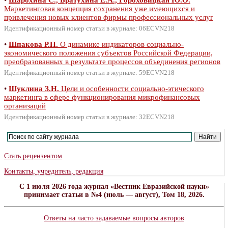
Маркетинговая концепция сохранения уже имеющихся и
привлечения новых клиентов фирмы профессиональных услуг
Идентификационный номер статьи в журнале: 06ECVN218
•
Шпакова Р.Н.
О динамике индикаторов социально-
экономического положения субъектов Российской Федерации,
преобразованных в результате процессов объединения регионов
Идентификационный номер статьи в журнале: 59ECVN218
•
Шуклина З.Н.
Цели и особенности социально-этического
маркетинга в сфере функционирования микрофинансовых
организаций
Идентификационный номер статьи в журнале: 32ECVN218
Стать рецензентом
Контакты, учредитель, редакция
C 1 июля 2026 года журнал «Вестник Евразийской науки»
принимает статьи в №4 (июль — август), Том 18, 2026.
Ответы на часто задаваемые вопросы авторов