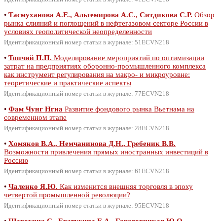
•
Тасмуханова А.Е., Альтемирова А.С., Ситдикова С.Р.
Обзор
рынка слияний и поглощений в нефтегазовом секторе России в
условиях геополитической неопределенности
Идентификационный номер статьи в журнале: 51ECVN218
•
Топчий П.П.
Моделирование мероприятий по оптимизации
затрат на предприятиях оборонно-промышленного комплекса
как инструмент регулирования на макро- и микроуровне:
теоретические и практические аспекты
Идентификационный номер статьи в журнале: 77ECVN218
•
Фам Чунг Нгиа
Развитие фондового рынка Вьетнама на
современном этапе
Идентификационный номер статьи в журнале: 28ECVN218
•
Хомяков В.А., Немчанинова Д.Н., Гребеник В.В.
Возможности привлечения прямых иностранных инвестиций в
Россию
Идентификационный номер статьи в журнале: 61ECVN218
•
Чаленко Я.Ю.
Как изменится внешняя торговля в эпоху
четвертой промышленной революции?
Идентификационный номер статьи в журнале: 95ECVN218
•
Шарохина С., Братухина Е.А., Гороховицкая Ю.О.