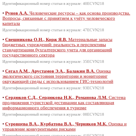
Идентификационный номер статьи в журнале: 40ECVN218
•
Рунов А.А.
Человеческие ресурсы – как основа производства.
Вопросы, связанные с принятием к учёту человеческого
капитала
Идентификационный номер статьи в журнале: 47ECVN218
•
Свешникова О.Н., Корж Я.В.
Материальные запасы
бюджетных учреждений: реальность и перспективы
стандартизации бухгалтерского учета для организаций
государственного сектора
Идентификационный номер статьи в журнале: 35ECVN218
•
Сегал А.М., Арустамов Э.А., Балакин В.А.
Оценка
экологического состояния территории и мониторинг
окружающей среды с использованием ГИС-технологий
Идентификационный номер статьи в журнале: 93ECVN218
•
Сердюков С.Д., Сердюкова Н.К., Романова Л.М.
Система
продвижения туристской дестинации как составляющая
информационного обеспечения в туризме
Идентификационный номер статьи в журнале: 08ECVN218
•
Суровцева В.А., Курбатова В.А., Черняков М.К.
Оценка и
управление конкурентными рисками
Идентификационный номер статьи в журнале: 41ECVN218