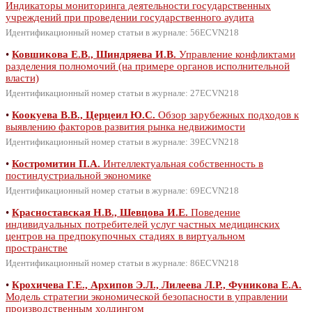
Индикаторы мониторинга деятельности государственных
учреждений при проведении государственного аудита
Идентификационный номер статьи в журнале: 56ECVN218
•
Ковшикова Е.В., Шиндряева И.В.
Управление конфликтами
разделения полномочий (на примере органов исполнительной
власти)
Идентификационный номер статьи в журнале: 27ECVN218
•
Коокуева В.В., Церцеил Ю.С.
Обзор зарубежных подходов к
выявлению факторов развития рынка недвижимости
Идентификационный номер статьи в журнале: 39ECVN218
•
Костромитин П.А.
Интеллектуальная собственность в
постиндустриальной экономике
Идентификационный номер статьи в журнале: 69ECVN218
•
Красноставская Н.В., Шевцова И.Е.
Поведение
индивидуальных потребителей услуг частных медицинских
центров на предпокупочных стадиях в виртуальном
пространстве
Идентификационный номер статьи в журнале: 86ECVN218
•
Крохичева Г.Е., Архипов Э.Л., Лилеева Л.Р., Фуникова Е.А.
Модель стратегии экономической безопасности в управлении
производственным холдингом