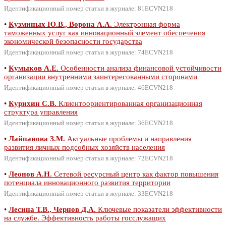
Идентификационный номер статьи в журнале: 81ECVN218
•
Кузминых Ю.В., Ворона А.А.
Электронная форма
таможенных услуг как инновационный элемент обеспечения
экономической безопасности государства
Идентификационный номер статьи в журнале: 74ECVN218
•
Кумыков А.Е.
Особенности анализа финансовой устойчивости
организации внутренними заинтересованными сторонами
Идентификационный номер статьи в журнале: 46ECVN218
•
Курихин С.В.
Клиентоориентированная организационная
структура управления
Идентификационный номер статьи в журнале: 36ECVN218
•
Лайпанова З.М.
Актуальные проблемы и направления
развития личных подсобных хозяйств населения
Идентификационный номер статьи в журнале: 72ECVN218
•
Леонов А.Н.
Сетевой ресурсный центр как фактор повышения
потенциала инновационного развития территории
Идентификационный номер статьи в журнале: 33ECVN218
•
Лесина Т.В., Чернов Д.А.
Ключевые показатели эффективности
на службе. Эффективность работы госслужащих