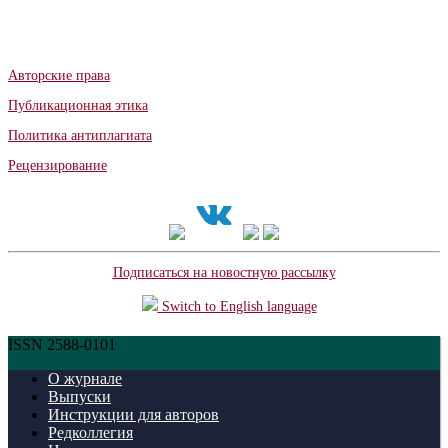
Авторские права
Публикационная этика
Политика антиплагиата
Рецензирование
Подписаться на новостную рассылку
Switch to English language
ISSN 2588-0101
О журнале
Выпуски
Инструкции для авторов
Редколлегия