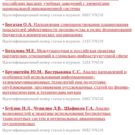
российских высших учебных заведений с элементами
национальной инновационной системы
Идентификационный номер статьи в журнале: 68ECVN218
•
Богатая О.А.
Направления совершенствования планирования
показателей эффективности производства в целях формирования
бюджетов в коммерческих организациях
Идентификационный номер статьи в журнале: 21ECVN218
•
Боталова М.Е.
Международная и российская практика
партнерских отношений в социально-инфраструктурной сфере
Идентификационный номер статьи в журнале: 52ECVN218
•
Брумштейн Ю.М., Кострыкина С.С.
Анализ направлений и
особенностей использования информационно-
телекоммуникационных технологий при подготовке,
опубликовании, продвижении русскоязычных статей по физико-
математическим и техническим наукам
Идентификационный номер статьи в журнале: 04ECVN218
•
Бублик Н.Д., Чувилин Д.В., Шафиков Г.А.
Анализ
возможностей и практики использования беспилотных
транспортных систем в региональных авиационных
грузоперевозках
Идентификационный номер статьи в журнале: 09ECVN218