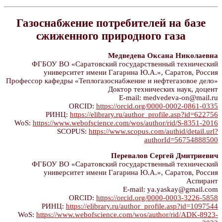
Газоснабжение потребителей на базе
сжиженного природного газа
Медведева Оксана Николаевна
ФГБОУ ВО «Саратовский государственный технический
университет имени Гагарина Ю.А.», Саратов, Россия
Профессор кафедры «Теплогазоснабжение и нефтегазовое дело»
Доктор технических наук, доцент
E-mail: medvedeva-on@mail.ru
ORCID:
https://orcid.org/0000-0002-0861-0335
РИНЦ:
https://elibrary.ru/author_profile.asp?id=622756
WoS:
https://www.webofscience.com/wos/author/rid/S-8351-2016
SCOPUS:
https://www.scopus.com/authid/detail.url?
authorId=56754888500
Перевалов Сергей Дмитриевич
ФГБОУ ВО «Саратовский государственный технический
университет имени Гагарина Ю.А.», Саратов, Россия
Aспирант
E-mail: ya.yaskay@gmail.com
ORCID:
https://orcid.org/0000-0003-3226-5858
РИНЦ:
https://elibrary.ru/author_profile.asp?id=1097544
WoS:
https://www.webofscience.com/wos/author/rid/ADK-8923-