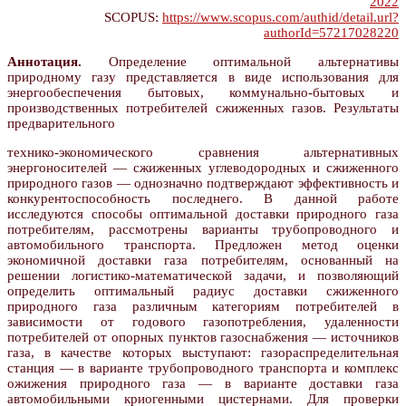
2022
SCOPUS:
https://www.scopus.com/authid/detail.url?
authorId=57217028220
Аннотация.
Определение оптимальной альтернативы
природному газу представляется в виде использования для
энергообеспечения бытовых, коммунально-бытовых и
производственных потребителей сжиженных газов. Результаты
предварительного
технико-экономического сравнения альтернативных
энергоносителей — сжиженных углеводородных и сжиженного
природного газов — однозначно подтверждают эффективность и
конкурентоспособность последнего. В данной работе
исследуются способы оптимальной доставки природного газа
потребителям, рассмотрены варианты трубопроводного и
автомобильного транспорта. Предложен метод оценки
экономичной доставки газа потребителям, основанный на
решении логистико-математической задачи, и позволяющий
определить оптимальный радиус доставки сжиженного
природного газа различным категориям потребителей в
зависимости от годового газопотребления, удаленности
потребителей от опорных пунктов газоснабжения — источников
газа, в качестве которых выступают: газораспределительная
станция — в варианте трубопроводного транспорта и комплекс
ожижения природного газа — в варианте доставки газа
автомобильными криогенными цистернами. Для проверки