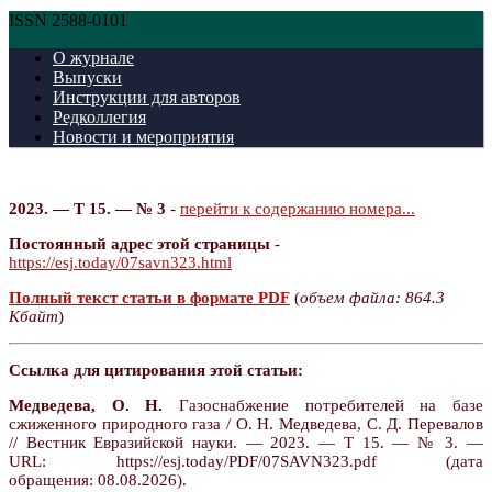
ISSN 2588-0101
О журнале
Выпуски
Инструкции для авторов
Редколлегия
Новости и мероприятия
2023. — Т 15. — № 3
-
перейти к содержанию номера...
Постоянный адрес этой страницы
-
https://esj.today/07savn323.html
Полный текст статьи в формате PDF
(
объем файла: 864.3
Кбайт
)
Ссылка для цитирования этой статьи:
Медведева, О. Н.
Газоснабжение потребителей на базе
сжиженного природного газа / О. Н. Медведева, С. Д. Перевалов
// Вестник Евразийской науки. — 2023. — Т 15. — № 3. —
URL: https://esj.today/PDF/07SAVN323.pdf (дата
обращения: 08.08.2026).