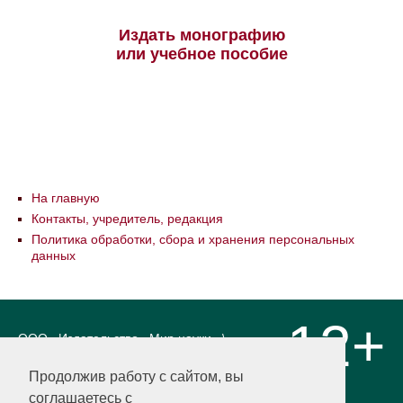
Издать монографию
или учебное пособие
На главную
Контакты, учредитель, редакция
Политика обработки, сбора и хранения персональных
данных
12+
ООО «Издательство «Мир науки» \
«Publishing company «World of science»,
LLC Материалы, размещенные на сайте,
Продолжив работу с сайтом, вы
охраняются Законом о защите авторских
соглашаетесь с