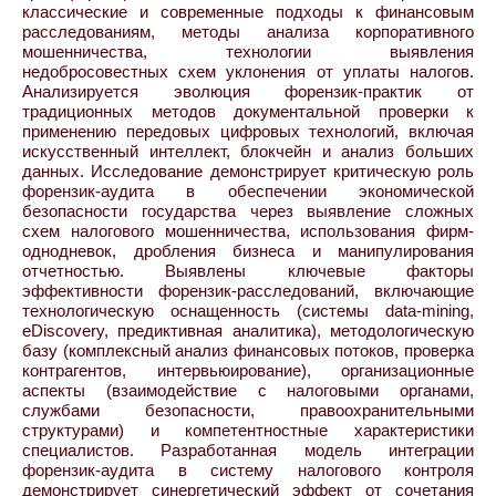
классические и современные подходы к финансовым
расследованиям, методы анализа корпоративного
мошенничества, технологии выявления
недобросовестных схем уклонения от уплаты налогов.
Анализируется эволюция форензик-практик от
традиционных методов документальной проверки к
применению передовых цифровых технологий, включая
искусственный интеллект, блокчейн и анализ больших
данных. Исследование демонстрирует критическую роль
форензик-аудита в обеспечении экономической
безопасности государства через выявление сложных
схем налогового мошенничества, использования фирм-
однодневок, дробления бизнеса и манипулирования
отчетностью. Выявлены ключевые факторы
эффективности форензик-расследований, включающие
технологическую оснащенность (системы data-mining,
eDiscovery, предиктивная аналитика), методологическую
базу (комплексный анализ финансовых потоков, проверка
контрагентов, интервьюирование), организационные
аспекты (взаимодействие с налоговыми органами,
службами безопасности, правоохранительными
структурами) и компетентностные характеристики
специалистов. Разработанная модель интеграции
форензик-аудита в систему налогового контроля
демонстрирует синергетический эффект от сочетания