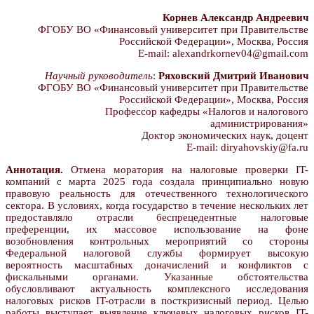
Корнев Александр Андреевич
ФГОБУ ВО «Финансовый университет при Правительстве
Российской Федерации», Москва, Россия
E-mail: alexandrkornev04@gmail.com
Научный руководитель
:
Ряховский Дмитрий Иванович
ФГОБУ ВО «Финансовый университет при Правительстве
Российской Федерации», Москва, Россия
Профессор кафедры «Налогов и налогового
администрирования»
Доктор экономических наук, доцент
E-mail: diryahovskiy@fa.ru
Аннотация.
Отмена моратория на налоговые проверки IT-
компаний с марта 2025 года создала принципиально новую
правовую реальность для отечественного технологического
сектора. В условиях, когда государство в течение нескольких лет
предоставляло отрасли беспрецедентные налоговые
преференции, их массовое использование на фоне
возобновления контрольных мероприятий со стороны
Федеральной налоговой службы формирует высокую
вероятность масштабных доначислений и конфликтов с
фискальными органами. Указанные обстоятельства
обусловливают актуальность комплексного исследования
налоговых рисков IT-отрасли в посткризисный период. Целью
работы выступает выявление ключевых налоговых рисков IT-