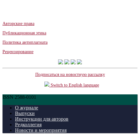
Авторские права
Публикационная этика
Политика антиплагиата
Рецензирование
Подписаться на новостную рассылку
Switch to English language
ISSN 2588-0101
О журнале
Выпуски
Инструкции для авторов
Редколлегия
Новости и мероприятия