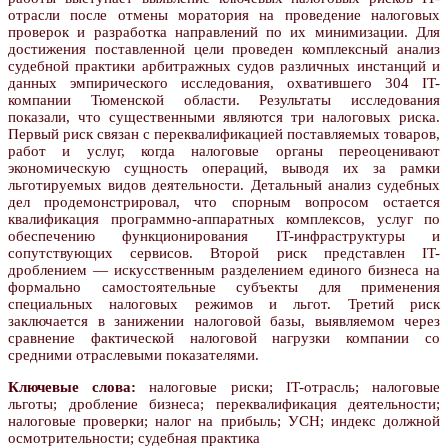
отрасли после отмены моратория на проведение налоговых
проверок и разработка направлений по их минимизации. Для
достижения поставленной цели проведен комплексный анализ
судебной практики арбитражных судов различных инстанций и
данных эмпирического исследования, охватившего 304 IT-
компании Тюменской области. Результаты исследования
показали, что существенными являются три налоговых риска.
Первый риск связан с переквалификацией поставляемых товаров,
работ и услуг, когда налоговые органы переоценивают
экономическую сущность операций, выводя их за рамки
льготируемых видов деятельности. Детальный анализ судебных
дел продемонстрировал, что спорным вопросом остается
квалификация программно-аппаратных комплексов, услуг по
обеспечению функционирования IT-инфраструктуры и
сопутствующих сервисов. Второй риск представлен IT-
дроблением — искусственным разделением единого бизнеса на
формально самостоятельные субъекты для применения
специальных налоговых режимов и льгот. Третий риск
заключается в занижении налоговой базы, выявляемом через
сравнение фактической налоговой нагрузки компании со
средними отраслевыми показателями.
Ключевые слова:
налоговые риски; IT-отрасль; налоговые
льготы; дробление бизнеса; переквалификация деятельности;
налоговые проверки; налог на прибыль; УСН; индекс должной
осмотрительности; судебная практика