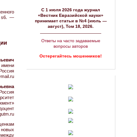
C 1 июля 2026 года журнал
енного
«Вестник Евразийской науки»
 s6. —
принимает статьи в №4 (июль —
август), Том 18, 2026.
Ответы на часто задаваемые
ции
вопросы авторов
Остерегайтесь мошенников!
ньевич
 имени
 Россия
mail.ru
рьевна
Россия
ерситет
жмент»
 доцент
gutm.ru
ценкам
о новых
 между