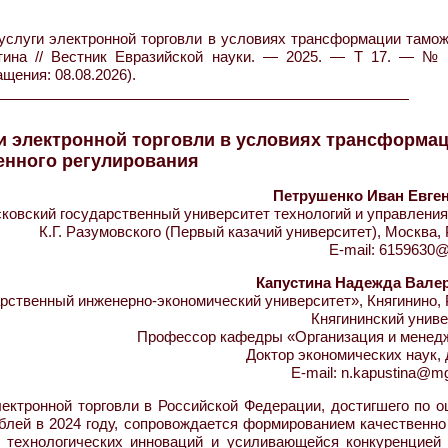
услуги электронной торговли в условиях трансформации тамож
устина // Вестник Евразийской науки. — 2025. — Т 17. — №
ащения: 08.08.2026).
и электронной торговли в условиях трансформа
енного регулирования
Петрушенко Иван Евге
овский государственный университет технологий и управления
К.Г. Разумовского (Первый казачий университет), Москва,
E-mail: 6159630@
Капустина Надежда Вале
ственный инженерно-экономический университет», Княгинино, 
Княгининский унив
Профессор кафедры «Организация и менед
Доктор экономических наук,
E-mail: n.kapustina@m
ктронной торговли в Российской Федерации, достигшего по о
 рублей в 2024 году, сопровождается формированием качественн
ю технологических инноваций и усиливающейся конкуренцией