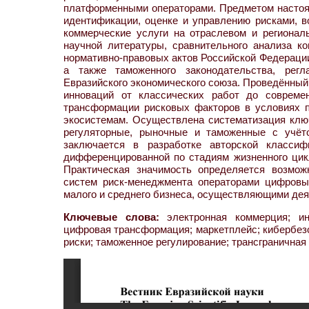
платформенными операторами. Предметом настоя
идентификации, оценке и управлению рисками, 
коммерческие услуги на отраслевом и регионал
научной литературы, сравнительного анализа к
нормативно-правовых актов Российской Федераци
а также таможенного законодательства, рег
Евразийского экономического союза. Проведённый
инноваций от классических работ до совреме
трансформации рисковых факторов в условиях 
экосистемам. Осуществлена систематизация ключ
регуляторные, рыночные и таможенные с учёто
заключается в разработке авторской класси
дифференцированной по стадиям жизненного цик
Практическая значимость определяется возмож
систем риск-менеджмента операторами цифровы
малого и среднего бизнеса, осуществляющими дея
Ключевые слова:
электронная коммерция; ин
цифровая трансформация; маркетплейс; кибербезо
риски; таможенное регулирование; трансграничная