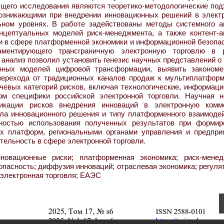
щего исследования являются теоретико-методологические под
возникающими при внедрении инновационных решений в элект
ьном уровнях. В работе задействованы методы системного а
онцептуальных моделей риск-менеджмента, а также контент-а
и в сфере платформенной экономики и информационной безопас
ламентирующего трансграничную электронную торговлю в 
 анализ позволил установить генезис научных представлений о
нных моделей цифровой трансформации, выявить закономе
перехода от традиционных каналов продаж к мультиплатфор
евых категорий рисков, включая технологические, информаци
м специфики российской электронной торговли. Научная н
фикации рисков внедрения инноваций в электронную комм
ла инновационного решения и типу платформенного взаимодей
ностью использования полученных результатов при формир
х платформ, региональными органами управления и предпри
тельность в сфере электронной торговли.
новационные риски; платформенная экономика; риск-менед
пасность; диффузия инноваций; отраслевая экономика; регуля
 электронная торговля; ЕАЭС