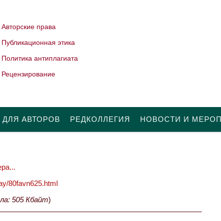
Авторские права
Публикационная этика
Политика антиплагиата
Рецензирование
 ДЛЯ АВТОРОВ
РЕДКОЛЛЕГИЯ
НОВОСТИ И МЕРО
ра...
oday/80favn625.html
ла: 505 Кбайт
)