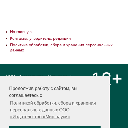
На главную
Контакты, учредитель, редакция
Политика обработки, сбора и хранения персональных
данных
12+
ООО «Издательство «Мир науки» \
«Publishing company «World of science»,
LLC Материалы, размещенные на сайте,
Продолжив работу с сайтом, вы
охраняются Законом о защите авторских
соглашаетесь с
прав. Публикация любых материалов
этого сайта запрещена без
Политикой обработки, сбора и хранения
предварительного согласования с
персональных данных ООО
издательством. Авторские права на
«Издательство «Мир науки»
размещенные на сайте научные
публикации принадлежат их авторам.
Разработка и поддержка сайта —