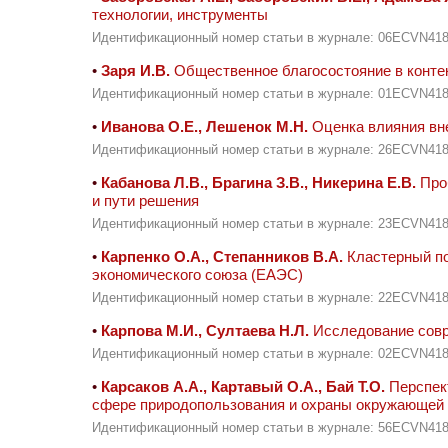
технологии, инструменты
Идентификационный номер статьи в журнале: 06ECVN41
•
Заря И.В.
Общественное благосостояние в конте
Идентификационный номер статьи в журнале: 01ECVN41
•
Иванова О.Е., Лешенок М.Н.
Оценка влияния вн
Идентификационный номер статьи в журнале: 26ECVN41
•
Кабанова Л.В., Брагина З.В., Никерина Е.В.
Про
и пути решения
Идентификационный номер статьи в журнале: 23ECVN41
•
Карпенко О.А., Степанников В.А.
Кластерный по
экономического союза (ЕАЭС)
Идентификационный номер статьи в журнале: 22ECVN41
•
Карпова М.И., Султаева Н.Л.
Исследование совр
Идентификационный номер статьи в журнале: 02ECVN41
•
Карсаков А.А., Картавый О.А., Бай Т.О.
Перспек
сфере природопользования и охраны окружающей
Идентификационный номер статьи в журнале: 56ECVN41