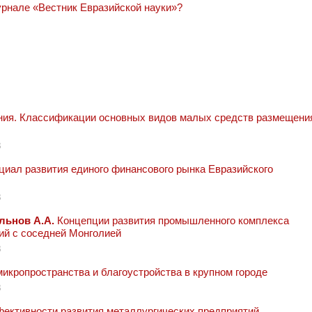
урнале «Вестник Евразийской науки»?
ния. Классификации основных видов малых средств размещени
8
иал развития единого финансового рынка Евразийского
8
льнов А.А.
Концепции развития промышленного комплекса
ий с соседней Монголией
8
кропространства и благоустройства в крупном городе
8
ективности развития металлургических предприятий