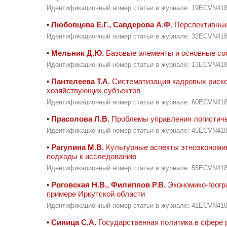
Идентификационный номер статьи в журнале: 19ECVN41
•
Любовцева Е.Г., Савдерова А.Ф.
Перспективные
Идентификационный номер статьи в журнале: 32ECVN41
•
Мельник Д.Ю.
Базовые элементы и основные со
Идентификационный номер статьи в журнале: 13ECVN41
•
Пантелеева Т.А.
Систематизация кадровых рисков
хозяйствующих субъектов
Идентификационный номер статьи в журнале: 60ECVN41
•
Прасолова Л.В.
Проблемы управления логистиче
Идентификационный номер статьи в журнале: 45ECVN41
•
Рагулина М.В.
Культурные аспекты этноэкономик
подходы к исследованию
Идентификационный номер статьи в журнале: 55ECVN41
•
Роговская Н.В., Филиппов Р.В.
Экономико-геогр
примере Иркутской области
Идентификационный номер статьи в журнале: 41ECVN41
•
Синица С.А.
Государственная политика в сфере 