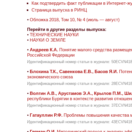
Как подтвердить факт публикации в Интернет-ж
Страница выпуска в РИНЦ
•
Обложка 2018, Том 10, № 4 (июль — август)
Перейти в другие разделы выпуска:
•
ТЕХНИЧЕСКИЕ НАУКИ
•
НАУКИ О ЗЕМЛЕ
•
Андреев К.А.
Понятие малого средства размеще
Российской Федерации
Идентификационный номер статьи в журнале: 50ECVN41
•
Блохина Т.К., Савенкова Е.В., Басов Я.И.
Потенц
экономического союза
Идентификационный номер статьи в журнале: 28ECVN41
•
Волгин А.В., Арустамов Э.А., Крылов П.М., Ши
республики Бурятии в контексте развития отношен
Идентификационный номер статьи в журнале: 37ECVN41
•
Гатауллин Р.Ф.
Проблемы повышения качества ми
Идентификационный номер статьи в журнале: 43ECVN41
•
Герман О.И.
Методический подход к анализу эфф