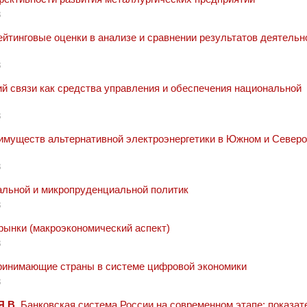
8
йтинговые оценки в анализе и сравнении результатов деятельн
8
й связи как средства управления и обеспечения национальной
8
имуществ альтернативной электроэнергетики в Южном и Северо
8
льной и микропруденциальной политик
8
ынки (макроэкономический аспект)
8
ринимающие страны в системе цифровой экономики
8
Я.В.
Банковская система России на современном этапе: показат