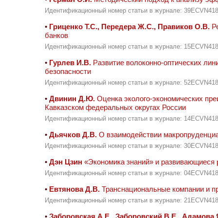
Идентификационный номер статьи в журнале: 39ECVN41
•
Гриценко Т.С., Передера Ж.С., Правиков О.В.
Ре
банков
Идентификационный номер статьи в журнале: 15ECVN41
•
Гурлев И.В.
Развитие волоконно-оптических лини
безопасности
Идентификационный номер статьи в журнале: 52ECVN41
•
Двинин Д.Ю.
Оценка эколого-экономических пре
Кавказском федеральных округах России
Идентификационный номер статьи в журнале: 14ECVN41
•
Дьячков Д.В.
О взаимодействии макропруденциа
Идентификационный номер статьи в журнале: 30ECVN41
•
Дэн Цзин
«Экономика знаний» и развивающиеся р
Идентификационный номер статьи в журнале: 04ECVN41
•
Евтянова Д.В.
Транснациональные компании и п
Идентификационный номер статьи в журнале: 21ECVN41
•
Заборовская А.Е., Заборовский В.Е., Адамова 